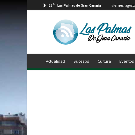
C
25
viernes, agost
Las Palmas de Gran Canaria
Info
Las
Palmas
de
Gran
Canaria
Actualidad
Sucesos
Cultura
Eventos