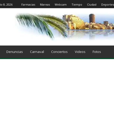
to 8, 2026
Farmacias
Mareas
Webcam
Tiempo
Ciudad
Deportes
Denuncias
Carnaval
Conciertos
Videos
Fotos