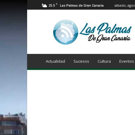
C
25.5
sábado, agos
Las Palmas de Gran Canaria
Info
Las
Palmas
de
Gran
Canaria
Actualidad
Sucesos
Cultura
Eventos