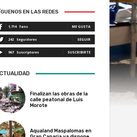
ÍGUENOS EN LAS REDES
1,714
Fans
ME GUSTA
242
Seguidores
SEGUIR
967
Suscriptores
SUSCRIBIRTE
CTUALIDAD
Finalizan las obras de la
calle peatonal de Luis
Morote
Aqualand Maspalomas en
Gran Canaria ya dispone