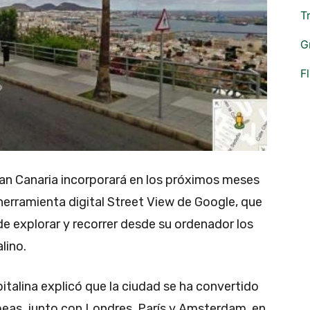
T
G
F
an Canaria incorporará en los próximos meses
 herramienta digital Street View de Google, que
 de explorar y recorrer desde su ordenador los
lino.
talina explicó que la ciudad se ha convertido
peas, junto con Londres, París y Amsterdam, en