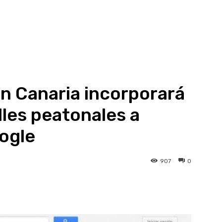
n Canaria incorporará
lles peatonales a
ogle
907
0
atsApp
Linkedin
Telegram