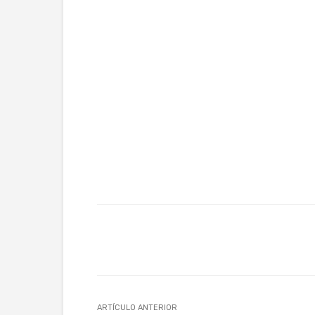
Facebook
Twitter
Wh
ARTÍCULO ANTERIOR