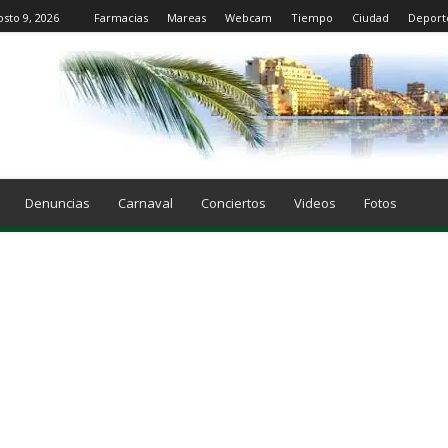
sto 9, 2026
Farmacias
Mareas
Webcam
Tiempo
Ciudad
Deport
Denuncias
Carnaval
Conciertos
Videos
Fotos