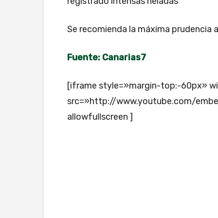
registrado intensas heladas
Se recomienda la máxima prudencia a 
Fuente: Canarias7
[iframe style=»margin-top:-60px» 
src=»http://www.youtube.com/embe
allowfullscreen ]