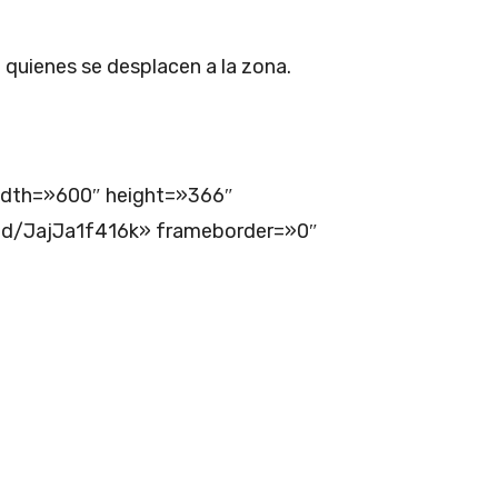
quienes se desplacen a la zona.
width=»600″ height=»366″
d/JajJa1f416k» frameborder=»0″