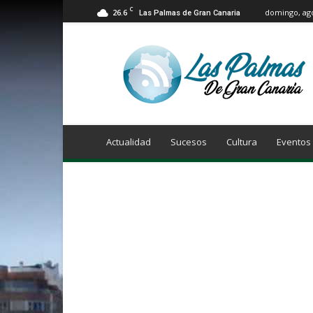
C
26.6
domingo, ago
Las Palmas de Gran Canaria
Info
Las
Palmas
de
Gran
Canaria
Actualidad
Sucesos
Cultura
Eventos