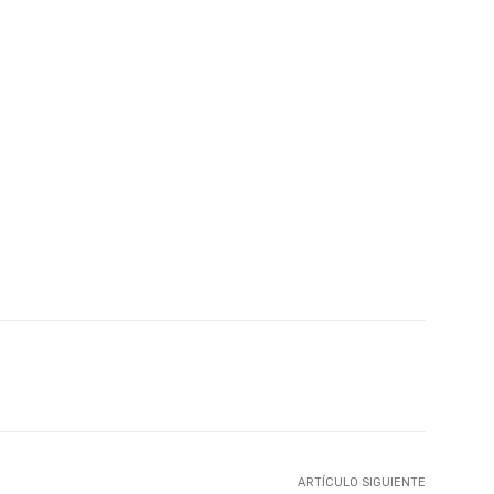
atsApp
Linkedin
Telegram
ARTÍCULO SIGUIENTE