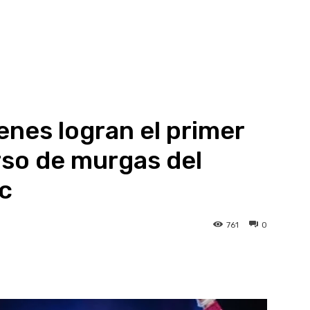
nes logran el primer
rso de murgas del
c
761
0
atsApp
Linkedin
Telegram