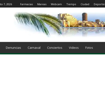
to 7, 2026
Farmacias
Mareas
Webcam
Tiempo
Ciudad
Deporte
Denuncias
Carnaval
Conciertos
Videos
Fotos