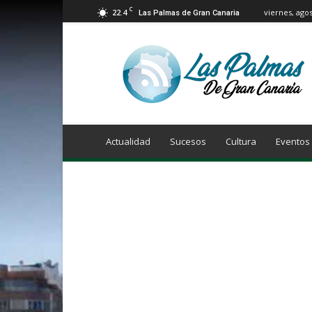
C
22.4
viernes, agos
Las Palmas de Gran Canaria
Info
Las
Palmas
de
Gran
Canaria
Actualidad
Sucesos
Cultura
Eventos