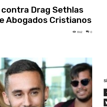
o contra Drag Sethlas
de Abogados Cristianos
862
0
atsApp
Linkedin
Telegram
S