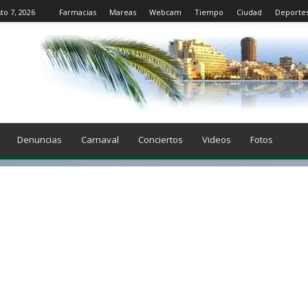
to 7, 2026
Farmacias
Mareas
Webcam
Tiempo
Ciudad
Deporte
Denuncias
Carnaval
Conciertos
Videos
Fotos