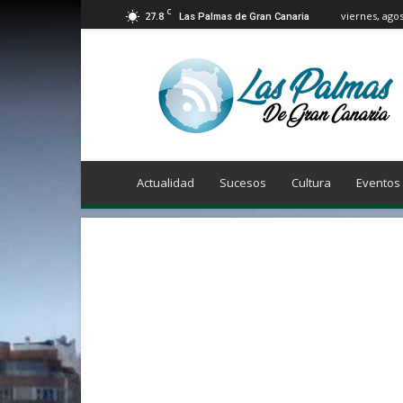
C
27.8
viernes, agos
Las Palmas de Gran Canaria
Info
Las
Palmas
de
Gran
Canaria
Actualidad
Sucesos
Cultura
Eventos