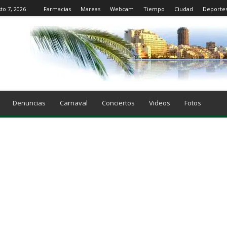
to 7, 2026
Farmacias
Mareas
Webcam
Tiempo
Ciudad
Deporte
Denuncias
Carnaval
Conciertos
Videos
Fotos