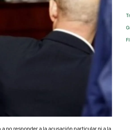
T
G
F
 no responder a la acusación particular ni a la