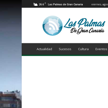
C
26.6
viernes, agos
Las Palmas de Gran Canaria
Info
Las
Palmas
de
Gran
Canaria
Actualidad
Sucesos
Cultura
Eventos