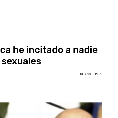
ca he incitado a nadie
s sexuales
988
0
atsApp
Linkedin
Telegram