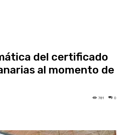
ática del certificado
anarias al momento de
781
0
atsApp
Linkedin
Telegram