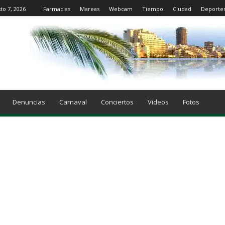
to 7, 2026
Farmacias
Mareas
Webcam
Tiempo
Ciudad
Deporte
Denuncias
Carnaval
Conciertos
Videos
Fotos