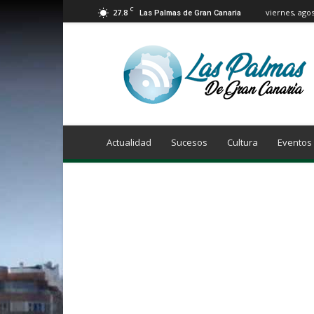
C
27.8
viernes, agos
Las Palmas de Gran Canaria
Info
Las
Palmas
de
Gran
Canaria
Actualidad
Sucesos
Cultura
Eventos