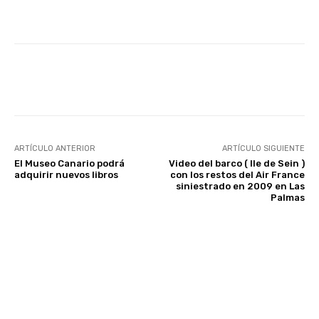
Facebook
Twitter
WhatsApp
ARTÍCULO ANTERIOR
ARTÍCULO SIGUIENTE
El Museo Canario podrá
Video del barco ( Ile de Sein )
adquirir nuevos libros
con los restos del Air France
siniestrado en 2009 en Las
Palmas