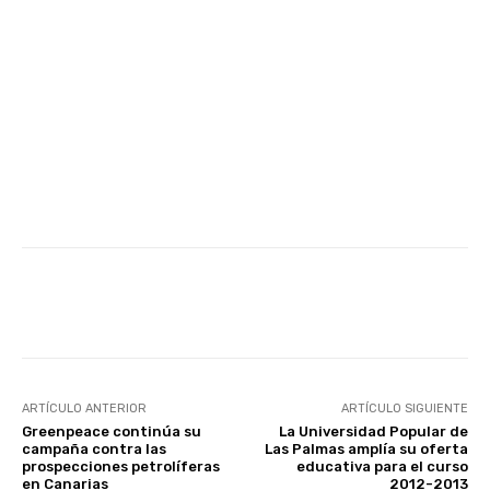
Facebook
Twitter
WhatsApp
ARTÍCULO ANTERIOR
ARTÍCULO SIGUIENTE
Greenpeace continúa su
La Universidad Popular de
campaña contra las
Las Palmas amplía su oferta
prospecciones petrolíferas
educativa para el curso
en Canarias
2012-2013