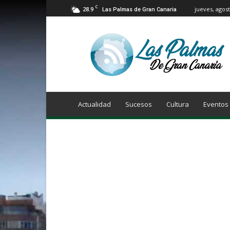
C
28.9
jueves, agost
Las Palmas de Gran Canaria
Info
Las
Palmas
de
Gran
Canaria
Actualidad
Sucesos
Cultura
Eventos