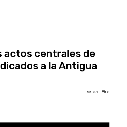
s actos centrales de
dicados a la Antigua
751
0
atsApp
Linkedin
Telegram