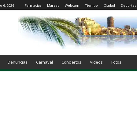
o 6, 2026
Farmacias
Mareas
Webcam
Tiempo
Ciudad
Deportes
Denuncias
Carnaval
Conciertos
Videos
Fotos