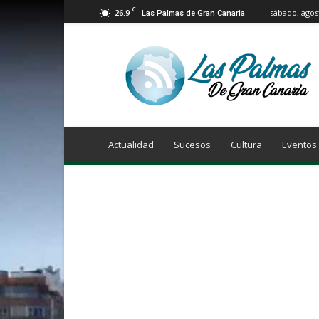
C
26.9
sábado, agos
Las Palmas de Gran Canaria
Info
Las
Palmas
de
Gran
Canaria
Actualidad
Sucesos
Cultura
Eventos