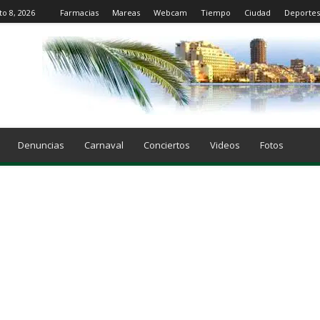
to 8, 2026
Farmacias
Mareas
Webcam
Tiempo
Ciudad
Deportes
Denuncias
Carnaval
Conciertos
Videos
Fotos