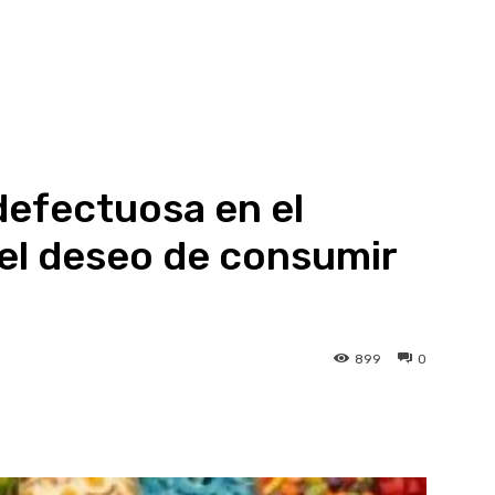
defectuosa en el
el deseo de consumir
899
0
atsApp
Linkedin
Telegram