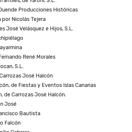
fantiles, de Yaroni, S.L.
l Duende Producciones Históricas
 por Nicolás Tejera
s José Velásquez e Hijos, S.L.
chipiélago
Guayarmina
r Fernando René Morales
ocan, S.L.
e Carrozas José Halcón
cón, de Fiestas y Eventos Islas Canarias
n, de Carrozas José Halcón.
an José
rancisco Bautista
io Falcón