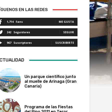
ÍGUENOS EN LAS REDES
1,714
Fans
ME GUSTA
242
Seguidores
SEGUIR
967
Suscriptores
SUSCRIBIRTE
CTUALIDAD
Un parque científico junto
al muelle de Arinaga (Gran
Canaria)
Programa de las Fiestas
del Pino 2011 en Teror,