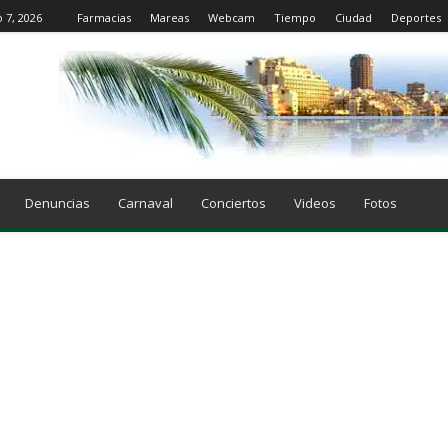
o 7, 2026
Farmacias
Mareas
Webcam
Tiempo
Ciudad
Deportes
Denuncias
Carnaval
Conciertos
Videos
Fotos