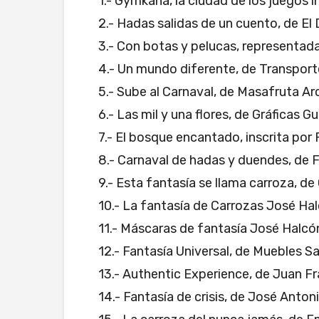
1.- Gymkana, la ciudad de los juegos in
2.- Hadas salidas de un cuento, de E
3.- Con botas y pelucas, representada
4.- Un mundo diferente, de Transporte
5.- Sube al Carnaval, de Masafruta Ar
6.- Las mil y una flores, de Gráficas 
7.- El bosque encantado, inscrita po
8.- Carnaval de hadas y duendes, de F
9.- Esta fantasía se llama carroza, d
10.- La fantasía de Carrozas José Hal
11.- Máscaras de fantasía José Halcó
12.- Fantasía Universal, de Muebles S
13.- Authentic Experience, de Juan F
14.- Fantasía de crisis, de José Anton