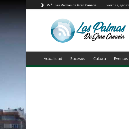
C
25
viernes, agost
Las Palmas de Gran Canaria
Info
Las
Palmas
de
Gran
Canaria
Actualidad
Sucesos
Cultura
Eventos