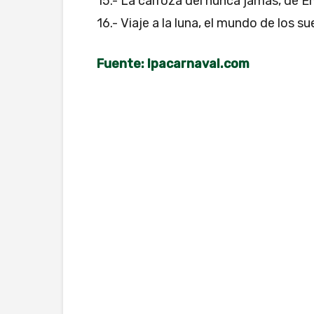
15.- La carroza del nunca jamás, de E
16.- Viaje a la luna, el mundo de los 
Fuente: lpacarnaval.com