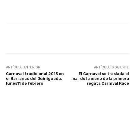
Facebook
Twitter
WhatsApp
ARTÍCULO ANTERIOR
ARTÍCULO SIGUIENTE
Carnaval tradicional 2013 en
El Carnaval se traslada al
el Barranco del Guiniguada,
mar de la mano de la primera
lunes11 de febrero
regata Carnival Race