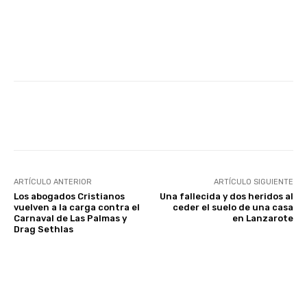
Facebook
Twitter
WhatsApp
ARTÍCULO ANTERIOR
ARTÍCULO SIGUIENTE
Los abogados Cristianos
Una fallecida y dos heridos al
vuelven a la carga contra el
ceder el suelo de una casa
Carnaval de Las Palmas y
en Lanzarote
Drag Sethlas