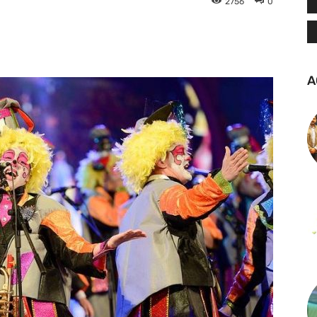
2756
0
tsApp
Linkedin
Telegram
A