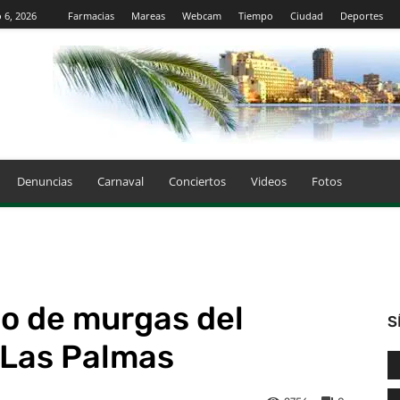
 6, 2026
Farmacias
Mareas
Webcam
Tiempo
Ciudad
Deportes
Denuncias
Carnaval
Conciertos
Videos
Fotos
o de murgas del
S
 Las Palmas