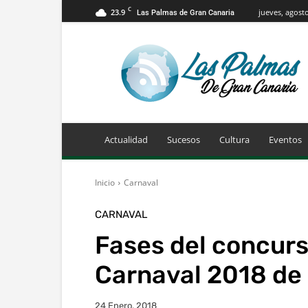
C
23.9
jueves, agosto
Las Palmas de Gran Canaria
Info
Las
Palmas
de
Gran
Canaria
Actualidad
Sucesos
Cultura
Eventos
Inicio
Carnaval
CARNAVAL
Fases del concurs
Carnaval 2018 de
24 Enero, 2018