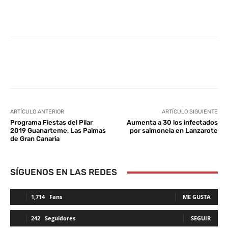
Facebook
Twitter
WhatsApp
L
ARTÍCULO ANTERIOR
ARTÍCULO SIGUIENTE
Programa Fiestas del Pilar
Aumenta a 30 los infectados
2019 Guanarteme, Las Palmas
por salmonela en Lanzarote
de Gran Canaria
SÍGUENOS EN LAS REDES
1,714
Fans
ME GUSTA
242
Seguidores
SEGUIR