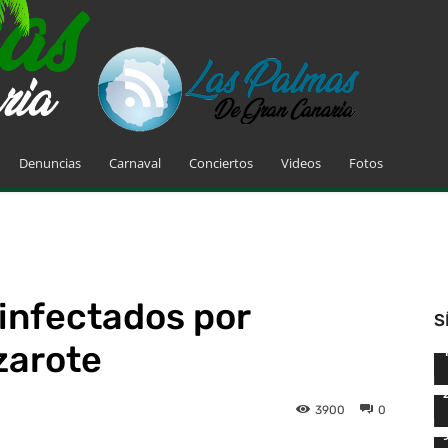
Denuncias
Carnaval
Conciertos
Videos
Fotos
infectados por
S
zarote
3900
0