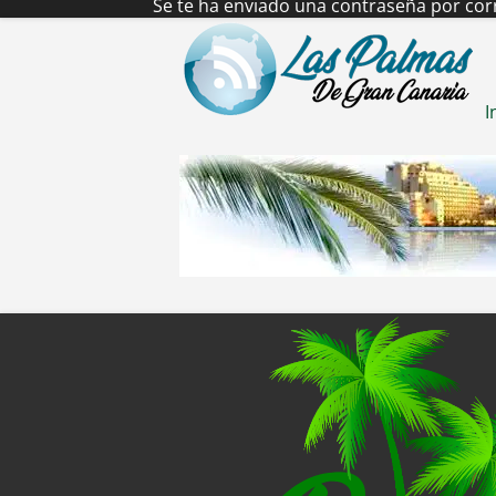
Se te ha enviado una contraseña por corr
I