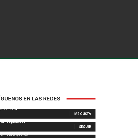
ÍGUENOS EN LAS REDES
1,714
Fans
ME GUSTA
242
Seguidores
SEGUIR
967
Suscriptores