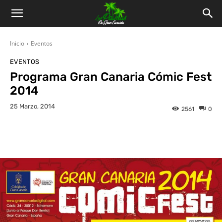
Inicio
Eventos
EVENTOS
Programa Gran Canaria Cómic Fest
2014
25 Marzo, 2014
2561
0
Facebook
Twitter
WhatsApp
L