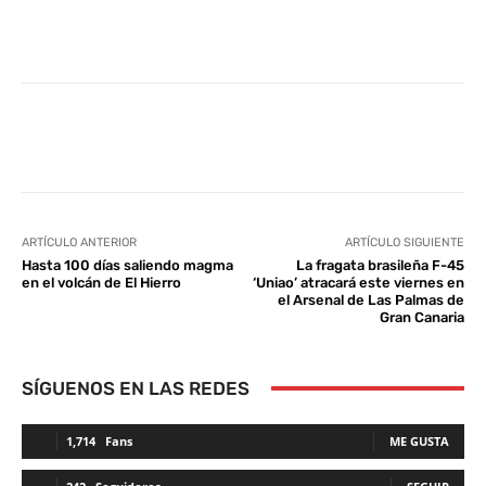
Facebook
Twitter
WhatsApp
L
ARTÍCULO ANTERIOR
ARTÍCULO SIGUIENTE
Hasta 100 días saliendo magma
La fragata brasileña F-45
en el volcán de El Hierro
‘Uniao’ atracará este viernes en
el Arsenal de Las Palmas de
Gran Canaria
SÍGUENOS EN LAS REDES
1,714
Fans
ME GUSTA