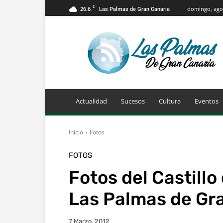
C
26.6
domingo, agos
Las Palmas de Gran Canaria
Info
Las
Palmas
de
Gran
Canaria
Actualidad
Sucesos
Cultura
Eventos
Inicio
Fotos
FOTOS
Fotos del Castillo
Las Palmas de Gr
7 Marzo, 2012