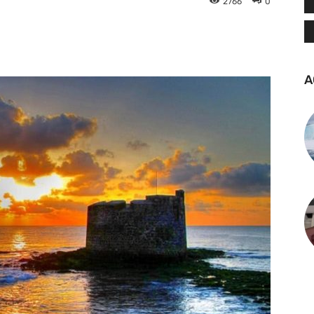
2766
0
tsApp
Linkedin
Telegram
A