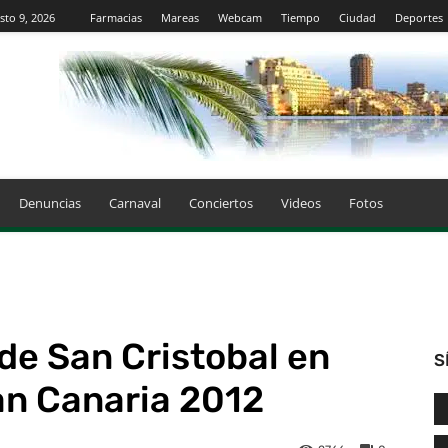
to 9, 2026
Farmacias
Mareas
Webcam
Tiempo
Ciudad
Deportes
Denuncias
Carnaval
Conciertos
Videos
Fotos
 de San Cristobal en
S
an Canaria 2012