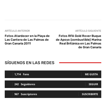
Facebook
Twitter
WhatsApp
L
ARTÍCULO ANTERIOR
ARTÍCULO SIGUIENTE
Fotos Atardecer en la Playa de
Fotos RFA Gold Rover Buque
Las Cantera de Las Palmas de
de Apoyo (combustible) Marina
Gran Canaria 2011
Real Británica en Las Palmas
de Gran Canaria
SÍGUENOS EN LAS REDES
1,714
Fans
ME GUSTA
242
Seguidores
SEGUIR
967
Suscriptores
SUSCRIBIRTE