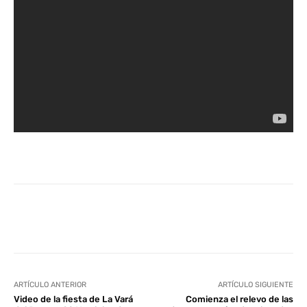
Facebook
Twitter
WhatsApp
L
ARTÍCULO ANTERIOR
ARTÍCULO SIGUIENTE
Video de la fiesta de La Vará
Comienza el relevo de las