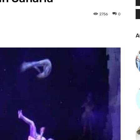
2756
0
tsApp
Linkedin
Telegram
A