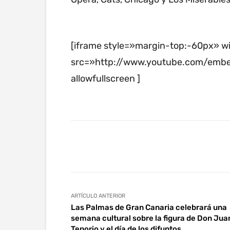
[iframe style=»margin-top:-60px» 
src=»http://www.youtube.com/emb
allowfullscreen ]
Facebook
Twitter
Wha
ARTÍCULO ANTERIOR
Las Palmas de Gran Canaria celebrará una
semana cultural sobre la figura de Don Jua
Tenorio y el día de los difuntos