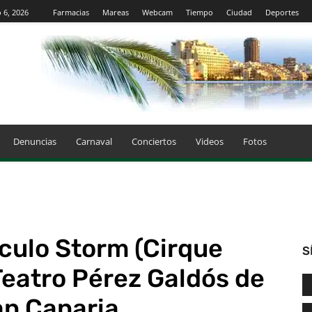
 6, 2026
Farmacias
Mareas
Webcam
Tiempo
Ciudad
Deportes
Denuncias
Carnaval
Conciertos
Videos
Fotos
culo Storm (Cirque
S
 Teatro Pérez Galdós de
an Canaria