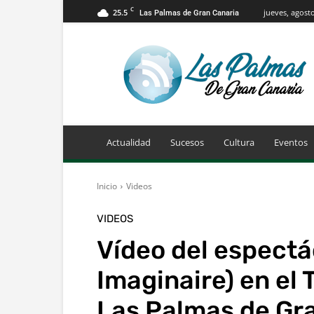
C
25.5
jueves, agosto
Las Palmas de Gran Canaria
Info
Las
Palmas
de
Gran
Canaria
Actualidad
Sucesos
Cultura
Eventos
Inicio
Videos
VIDEOS
Vídeo del espectá
Imaginaire) en el
Las Palmas de Gr