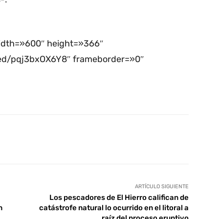
width=»600″ height=»366″
ed/pqj3bxOX6Y8″ frameborder=»0″
tsApp
Linkedin
Telegram
ARTÍCULO SIGUIENTE
Los pescadores de El Hierro califican de
n
catástrofe natural lo ocurrido en el litoral a
raíz del proceso eruptivo