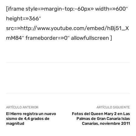
[iframe style=»margin-top:-60px» width=»600″
height=»366″
src=»http://www.youtube.com/embed/hBj51_X
mM84″ frameborder=»0″ allowfullscreen ]
Facebook
Twitter
WhatsApp
L
ARTÍCULO ANTERIOR
ARTÍCULO SIGUIENTE
El Hierro registra un nuevo
Fotos del Queen Mary 2 en Las
sismo de 4,4 grados de
Palmas de Gran Canaria Islas
magnitud
Canarias, noviembre 2011