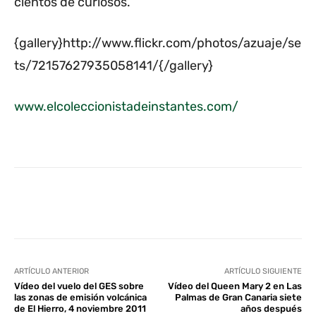
cientos de curiosos.
{gallery}http://www.flickr.com/photos/azuaje/se
ts/72157627935058141/{/gallery}
www.elcoleccionistadeinstantes.com/
Facebook
Twitter
WhatsApp
L
ARTÍCULO ANTERIOR
ARTÍCULO SIGUIENTE
Vídeo del vuelo del GES sobre
Vídeo del Queen Mary 2 en Las
las zonas de emisión volcánica
Palmas de Gran Canaria siete
de El Hierro, 4 noviembre 2011
años después