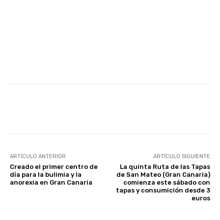
Facebook
Twitter
WhatsApp
ARTÍCULO ANTERIOR
ARTÍCULO SIGUIENTE
Creado el primer centro de
La quinta Ruta de las Tapas
día para la bulimia y la
de San Mateo (Gran Canaria)
anorexia en Gran Canaria
comienza este sábado con
tapas y consumición desde 3
euros