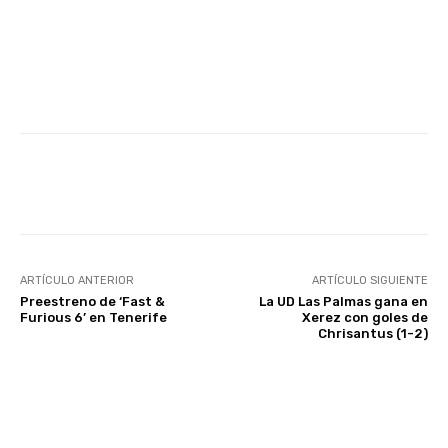
Facebook
Twitter
WhatsApp
ARTÍCULO ANTERIOR
ARTÍCULO SIGUIENTE
Preestreno de ‘Fast &
La UD Las Palmas gana en
Furious 6’ en Tenerife
Xerez con goles de
Chrisantus (1-2)