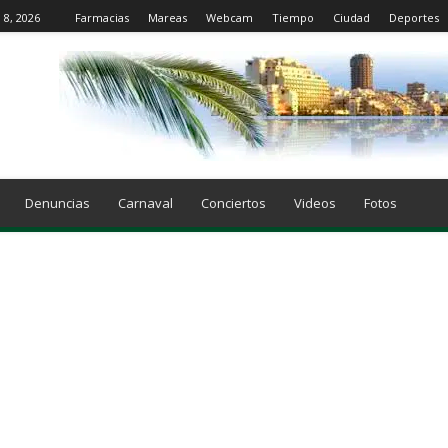
 8, 2026
Farmacias
Mareas
Webcam
Tiempo
Ciudad
Deportes
Denuncias
Carnaval
Conciertos
Videos
Fotos