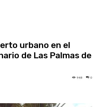
erto urbano en el
nario de Las Palmas de
948
0
atsApp
Linkedin
Telegram