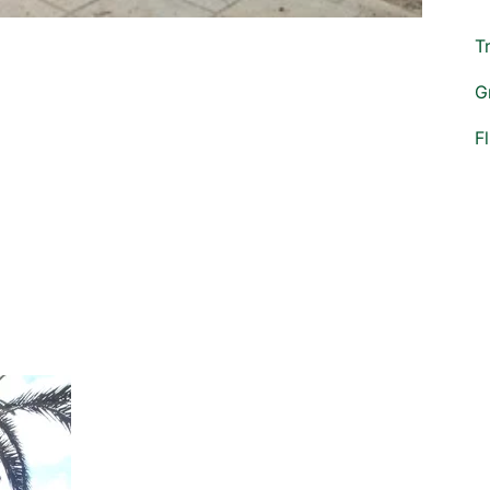
T
G
F