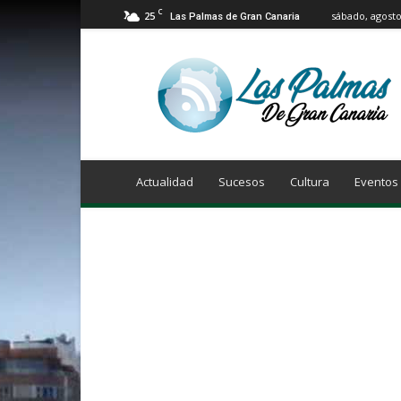
C
25
sábado, agosto
Las Palmas de Gran Canaria
Info
Las
Palmas
de
Gran
Canaria
Actualidad
Sucesos
Cultura
Eventos