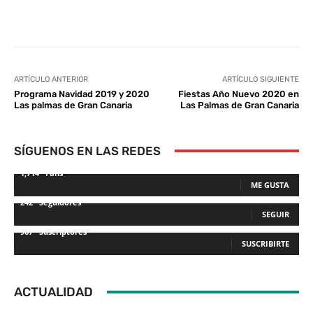
Facebook
Twitter
WhatsApp
L
ARTÍCULO ANTERIOR
ARTÍCULO SIGUIENTE
Programa Navidad 2019 y 2020
Fiestas Año Nuevo 2020 en
Las palmas de Gran Canaria
Las Palmas de Gran Canaria
SÍGUENOS EN LAS REDES
1,714
Fans
ME GUSTA
242
Seguidores
SEGUIR
967
Suscriptores
SUSCRIBIRTE
ACTUALIDAD