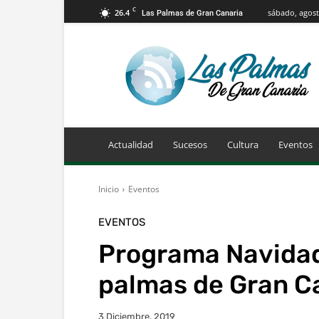
C
26.4
sábado, agost
Las Palmas de Gran Canaria
Info
Las
Palmas
de
Gran
Canaria
Actualidad
Sucesos
Cultura
Eventos
Inicio
Eventos
EVENTOS
Programa Navidad
palmas de Gran C
3 Diciembre, 2019