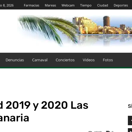
o 8, 2026
Farmacias
Mareas
Webcam
Tiempo
Ciudad
Deportes
Denuncias
Carnaval
Conciertos
Videos
Fotos
 2019 y 2020 Las
S
anaria