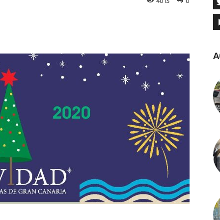
4013
0
tsApp
Linkedin
Telegram
A