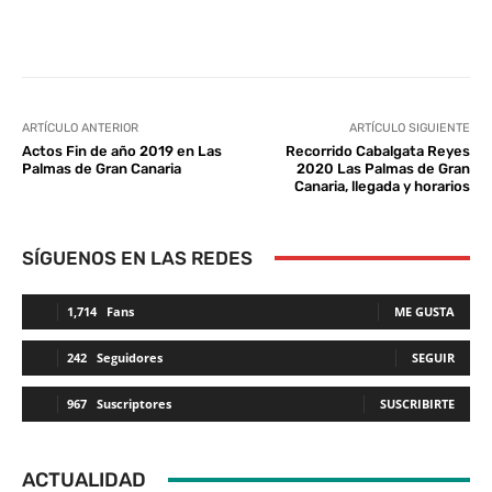
Facebook
Twitter
WhatsApp
L
ARTÍCULO ANTERIOR
ARTÍCULO SIGUIENTE
Actos Fin de año 2019 en Las
Recorrido Cabalgata Reyes
Palmas de Gran Canaria
2020 Las Palmas de Gran
Canaria, llegada y horarios
SÍGUENOS EN LAS REDES
1,714
Fans
ME GUSTA
242
Seguidores
SEGUIR
967
Suscriptores
SUSCRIBIRTE
ACTUALIDAD