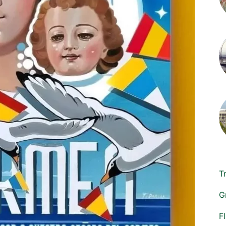
T
G
F