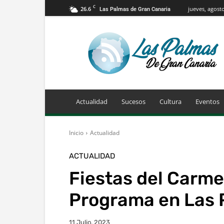
C
26.6
jueves, agosto
Las Palmas de Gran Canaria
Info
Las
Palmas
de
Gran
Canaria
Actualidad
Sucesos
Cultura
Eventos
Inicio
Actualidad
ACTUALIDAD
Fiestas del Carme
Programa en Las 
11 Julio, 2023