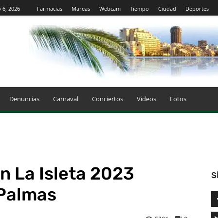
 6, 2026
Farmacias
Mareas
Webcam
Tiempo
Ciudad
Deportes
Denuncias
Carnaval
Conciertos
Videos
Fotos
n La Isleta 2023
S
Palmas