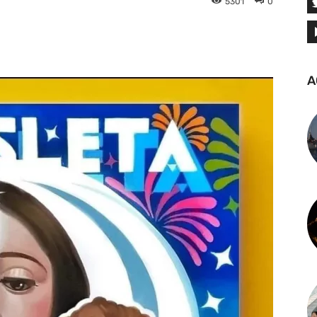
5301
0
tsApp
Linkedin
Telegram
A