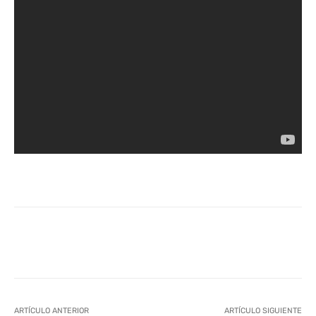
Facebook
Twitter
WhatsApp
L
ARTÍCULO ANTERIOR
ARTÍCULO SIGUIENTE