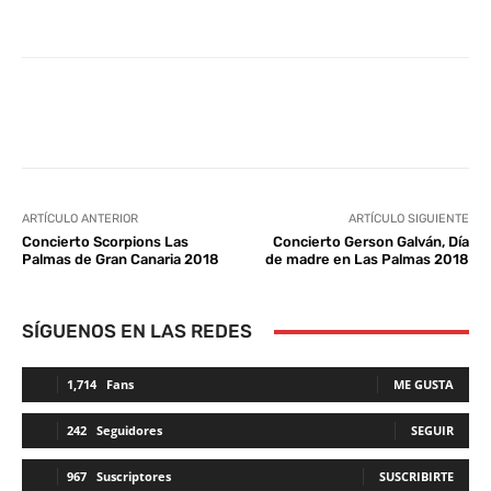
Facebook
Twitter
WhatsApp
L
ARTÍCULO ANTERIOR
ARTÍCULO SIGUIENTE
Concierto Scorpions Las
Concierto Gerson Galván, Día
Palmas de Gran Canaria 2018
de madre en Las Palmas 2018
SÍGUENOS EN LAS REDES
1,714
Fans
ME GUSTA
242
Seguidores
SEGUIR
967
Suscriptores
SUSCRIBIRTE